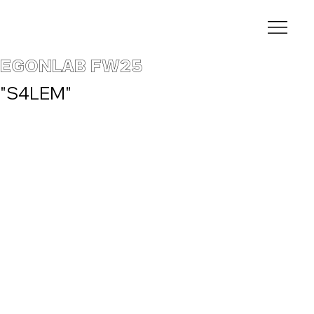
EGONLAB FW25
"S4LEM"