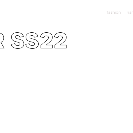
fashion
nar
 SS22